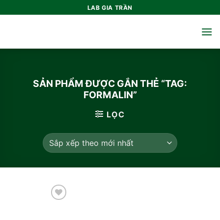
Bỏ
LAB GIA TRẦN
qua
nội
dung
SẢN PHẨM ĐƯỢC GẮN THẺ “TAG:
FORMALIN”
LỌC
Add to
wishlist