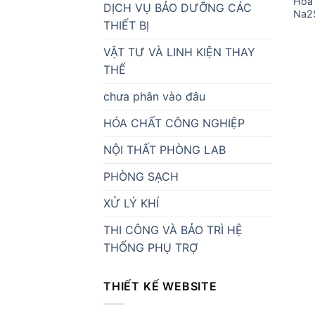
Hóa 
DỊCH VỤ BẢO DƯỠNG CÁC
Na2
THIẾT BỊ
VẬT TƯ VÀ LINH KIỆN THAY
THẾ
chưa phân vào đâu
HÓA CHẤT CÔNG NGHIỆP
NỘI THẤT PHÒNG LAB
PHÒNG SẠCH
XỬ LÝ KHÍ
THI CÔNG VÀ BẢO TRÌ HỆ
THỐNG PHỤ TRỢ
THIẾT KẾ WEBSITE