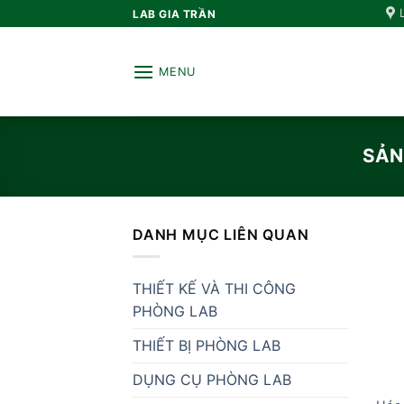
Bỏ
LAB GIA TRẦN
qua
nội
MENU
dung
SẢN
DANH MỤC LIÊN QUAN
THIẾT KẾ VÀ THI CÔNG
PHÒNG LAB
THIẾT BỊ PHÒNG LAB
DỤNG CỤ PHÒNG LAB