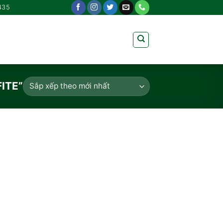
435
ITE”