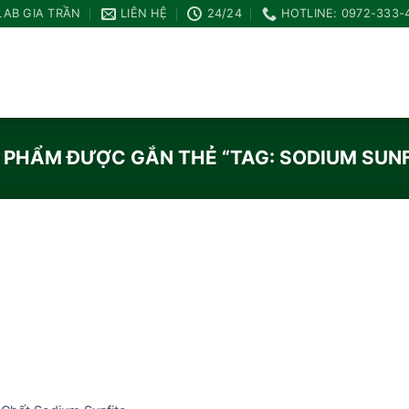
LAB GIA TRẦN
LIÊN HỆ
24/24
HOTLINE: 0972-333-
 PHẨM ĐƯỢC GẮN THẺ “TAG: SODIUM SUNF
Add to
wishlist