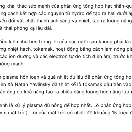
ng khai thác sức mạnh của phản ứng tổng hợp hạt nhân-quá
ng cách kết hợp các nguyên tử hydro để tạo ra heli dưới á
yển đổi vật chất thành ánh sáng và nhiệt, tạo ra lượng nă
t thải phóng xạ lâu dài.
 điều kiện như bên trong lõi của các ngôi sao không phải là 
ứng nhiệt hạch, tokamak, hoạt động bằng cách làm nóng p
các ion dương và các electron tự do tích điện âm) trước k
rường mạnh.
n plasma hỗn loạn và quá nhiệt đủ lâu để phản ứng tổng hợ
iên Xô Natan Yavlinsky đã thiết kế lò tokamak đầu tiên và
phản ứng có khả năng tạo ra nhiều năng lượng hơn năng lượ
ính là xử lý plasma đủ nóng để hợp nhất. Lò phản ứng hợp n
ới mặt trời). Lõi của mặt trời có nhiệt độ khoảng 15 triệu 