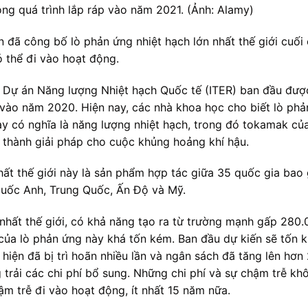
g quá trình lắp ráp vào năm 2021. (Ảnh: Alamy)
 đã công bố lò phản ứng nhiệt hạch lớn nhất thế giới cuối
 thể đi vào hoạt động.
 Dự án Năng lượng Nhiệt hạch Quốc tế (ITER) ban đầu được
 vào năm 2020. Hiện nay, các nhà khoa học cho biết lò ph
y có nghĩa là năng lượng nhiệt hạch, trong đó tokamak của 
rở thành giải pháp cho cuộc khủng hoảng khí hậu.
hất thế giới này là sản phẩm hợp tác giữa 35 quốc gia bao
quốc Anh, Trung Quốc, Ấn Độ và Mỹ.
ất thế giới, có khả năng tạo ra từ trường mạnh gấp 280.
 của lò phản ứng này khá tốn kém. Ban đầu dự kiến sẽ tốn k
ện đã bị trì hoãn nhiều lần và ngân sách đã tăng lên hơn 2
 trải các chi phí bổ sung. Những chi phí và sự chậm trễ kh
m trễ đi vào hoạt động, ít nhất 15 năm nữa.