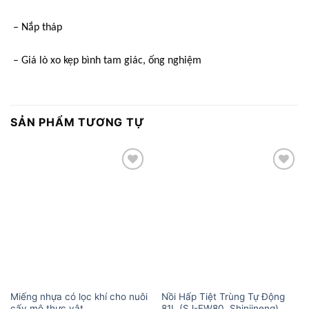
– Nắp tháp
– Giá lò xo kẹp bình tam giác, ống nghiệm
SẢN PHẨM TƯƠNG TỰ
Add to
Add to
wishlist
wishlist
Miếng nhựa có lọc khí cho nuôi
Nồi Hấp Tiệt Trùng Tự Động
cấy mô thực vật
81L (SJ-FW80, Shinjineng)