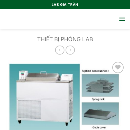
Bỏ
LAB GIA TRẦN
qua
nội
dung
THIẾT BỊ PHÒNG LAB
Add to
wishlist