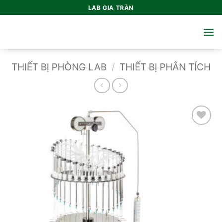
Bỏ
LAB GIA TRẦN
qua
nội
dung
THIẾT BỊ PHÒNG LAB
/
THIẾT BỊ PHÂN TÍCH
Add to
wishlist