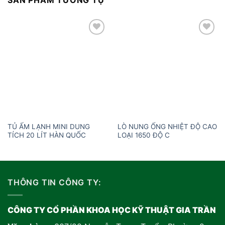
Add to
Add to
wishlist
wishlist
TỦ ẤM LẠNH MINI DUNG
LÒ NUNG ỐNG NHIỆT ĐỘ CAO
TÍCH 20 LÍT HÀN QUỐC
LOẠI 1650 ĐỘ C
THÔNG TIN CÔNG TY:
CÔNG TY CỔ PHẦN KHOA HỌC KỸ THUẬT GIA TRẦN