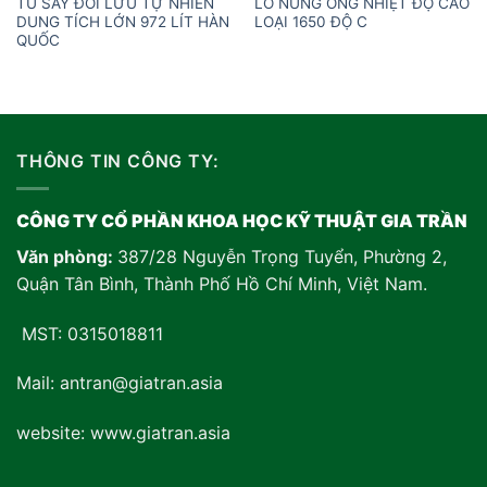
TỦ SẤY ĐỐI LƯU TỰ NHIÊN
LÒ NUNG ỐNG NHIỆT ĐỘ CAO
DUNG TÍCH LỚN 972 LÍT HÀN
LOẠI 1650 ĐỘ C
QUỐC
THÔNG TIN CÔNG TY:
CÔNG TY CỔ PHẦN KHOA HỌC KỸ THUẬT GIA TRẦN
Văn phòng:
387/28 Nguyễn Trọng Tuyển, Phường 2,
Quận Tân Bình, Thành Phố Hồ Chí Minh, Việt Nam
.
MST: 0315018811
Mail: antran@giatran.asia
website: www.giatran.asia