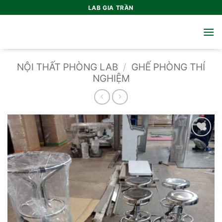
Bỏ
LAB GIA TRẦN
qua
nội
dung
NỘI THẤT PHÒNG LAB
/
GHẾ PHÒNG THÍ
NGHIỆM
Add to
wishlist