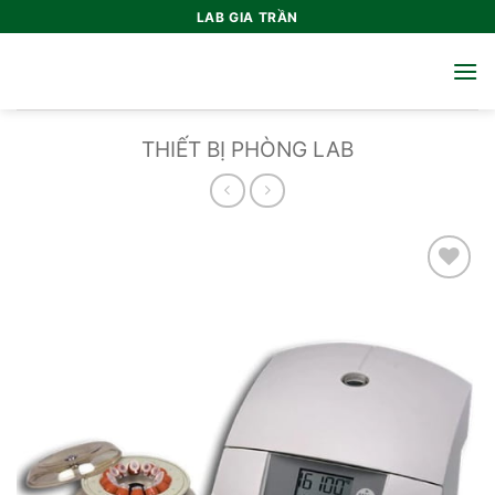
Bỏ
LAB GIA TRẦN
qua
nội
dung
THIẾT BỊ PHÒNG LAB
Add to
wishlist