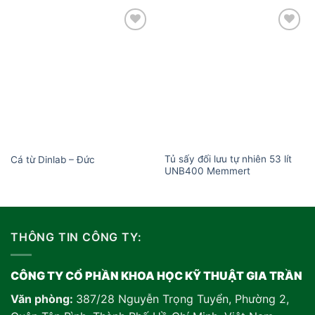
Add to
Add to
wishlist
wishlist
Tủ sấy đối lưu tự nhiên 53 lít
Cá từ Dinlab – Đức
UNB400 Memmert
THÔNG TIN CÔNG TY:
CÔNG TY CỔ PHẦN KHOA HỌC KỸ THUẬT GIA TRẦN
Văn phòng:
387/28 Nguyễn Trọng Tuyển, Phường 2,