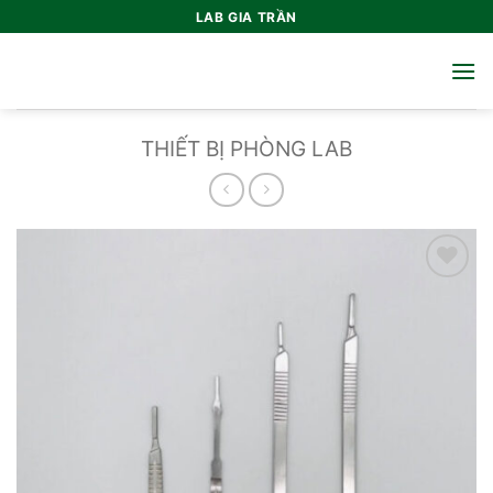
Bỏ
LAB GIA TRẦN
qua
nội
dung
THIẾT BỊ PHÒNG LAB
Add to
wishlist