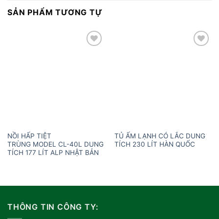
SẢN PHẨM TƯƠNG TỰ
Add to
Add to
wishlist
wishlist
NỒI HẤP TIỆT
TỦ ẤM LẠNH CÓ LẮC DUNG
TRÙNG MODEL CL-40L DUNG
TÍCH 230 LÍT HÀN QUỐC
TÍCH 177 LÍT ALP NHẬT BẢN
THÔNG TIN CÔNG TY: