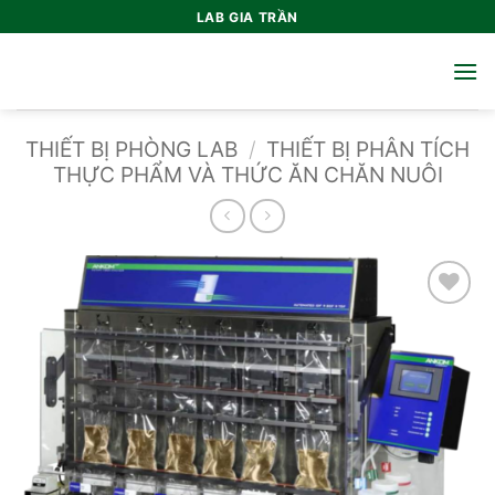
Bỏ
LAB GIA TRẦN
qua
nội
dung
THIẾT BỊ PHÒNG LAB
/
THIẾT BỊ PHÂN TÍCH
THỰC PHẨM VÀ THỨC ĂN CHĂN NUÔI
Add to
wishlist