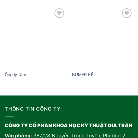
Add to
Add to
wishlist
wishlist
Ống ly tâm
BUMER KẾ
THÔNG TIN CÔNG TY:
CÔNG TY CỔ PHẦN KHOA HỌC KỸ THUẬT GIA TRẦN
Văn phòng:
387/28 Nguyễn Trọng Tuyển, Phường 2,