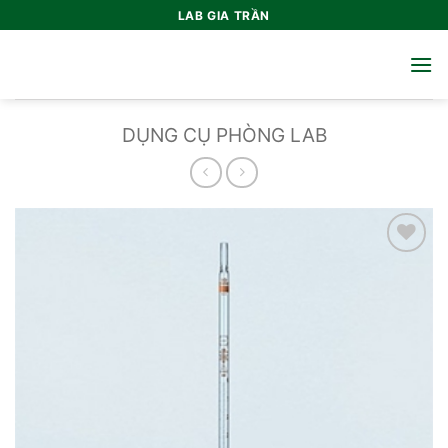
Bỏ
LAB GIA TRẦN
qua
nội
dung
DỤNG CỤ PHÒNG LAB
Add to
wishlist