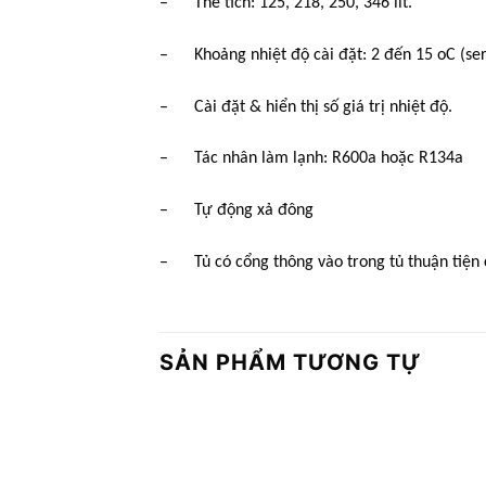
– Thể tích: 125, 218, 250, 346 lít.
– Khoảng nhiệt độ cài đặt: 2 đến 15 oC (seri
– Cài đặt & hiển thị số giá trị nhiệt độ.
– Tác nhân làm lạnh: R600a hoặc R134a
– Tự động xả đông
– Tủ có cổng thông vào trong tủ thuận tiện c
SẢN PHẨM TƯƠNG TỰ
Add to
wishlist