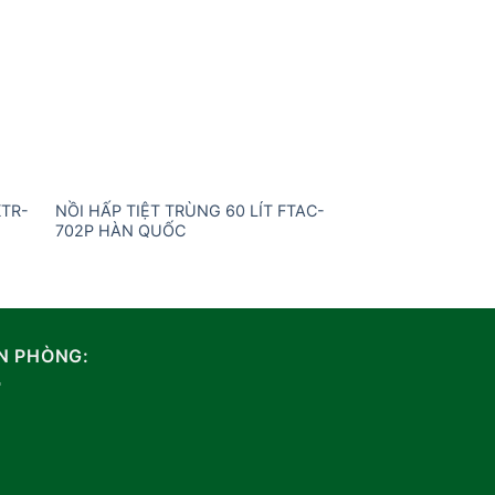
KTR-
NỒI HẤP TIỆT TRÙNG 60 LÍT FTAC-
MÁY LẮC TRÒN OR
702P HÀN QUỐC
HÀN QUỐC
N PHÒNG: