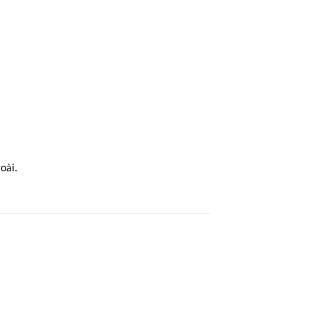
oài.
 to
Add to
ist
wishlist