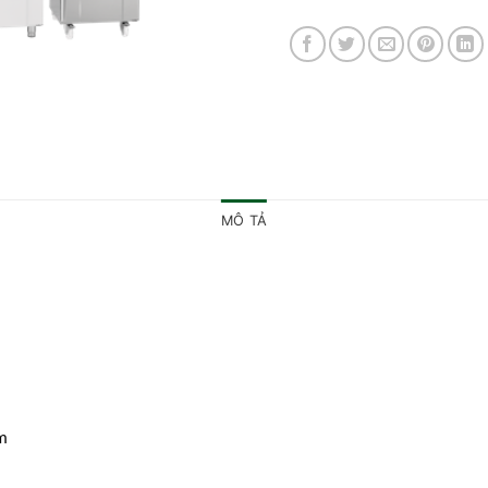
MÔ TẢ
m