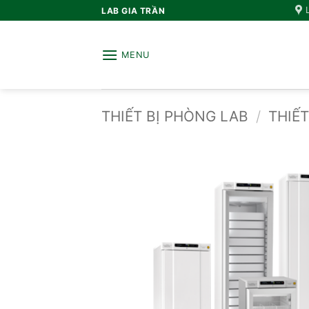
Bỏ
LAB GIA TRẦN
qua
nội
MENU
dung
THIẾT BỊ PHÒNG LAB
/
THIẾT