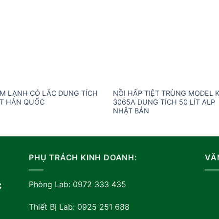
M LẠNH CÓ LẮC DUNG TÍCH
NỒI HẤP TIỆT TRÙNG MODEL 
ÍT HÀN QUỐC
3065A DUNG TÍCH 50 LÍT ALP
NHẬT BẢN
PHỤ TRÁCH KINH DOANH:
VĂ
Phòng Lab: 0972 333 435
C
Thiết Bị Lab: 0925 251 688