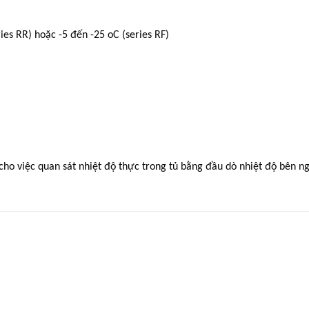
es RR) hoặc -5 đến -25 oC (series RF)
ho việc quan sát nhiệt độ thực trong tủ bằng đầu dò nhiệt độ bên ng
Add to
Add
wishlist
wishl