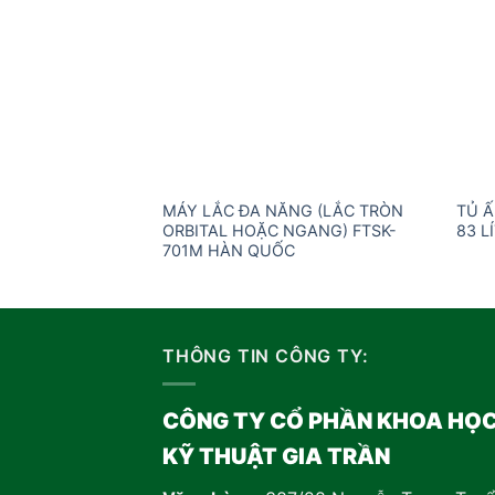
MÁY LẮC ĐA NĂNG (LẮC TRÒN
TỦ Ấ
ORBITAL HOẶC NGANG) FTSK-
83 L
701M HÀN QUỐC
THÔNG TIN CÔNG TY:
CÔNG TY CỔ PHẦN KHOA HỌ
KỸ THUẬT GIA TRẦN