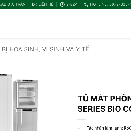
LAB GIA TRẦN
LIÊN HỆ
24/24
HOTLINE: 0972-333-
 BỊ HÓA SINH, VI SINH VÀ Y TẾ
Add to
wishlist
TỦ MÁT PHÒN
SERIES BIO 
– Tác nhân làm lạnh: R60