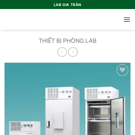
Bỏ
LAB GIA TRẦN
qua
nội
dung
THIẾT BỊ PHÒNG LAB
Add to
wishlist