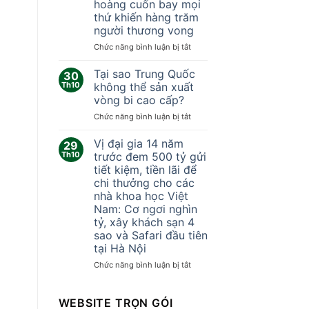
hoàng cuốn bay mọi
trên
378
thứ khiến hàng trăm
Zalo
ngày
người thương vong
vĩnh
viễn
ở
Chức năng bình luận bị tắt
Trung
Quốc:
Tại sao Trung Quốc
30
Khoảnh
Th10
không thể sản xuất
khắc
vòng bi cao cấp?
lốc
ở
Chức năng bình luận bị tắt
xoáy
Tại
kinh
sao
hoàng
Vị đại gia 14 năm
29
Trung
cuốn
Th10
trước đem 500 tỷ gửi
Quốc
bay
tiết kiệm, tiền lãi để
không
mọi
chi thưởng cho các
thể
thứ
nhà khoa học Việt
sản
khiến
Nam: Cơ ngơi nghìn
xuất
hàng
tỷ, xây khách sạn 4
vòng
trăm
sao và Safari đầu tiên
bi
người
cao
thương
tại Hà Nội
cấp?
vong
ở
Chức năng bình luận bị tắt
Vị
đại
gia
WEBSITE TRỌN GÓI