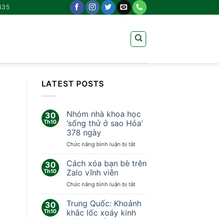
435
LATEST POSTS
Nhóm nhà khoa học
30
Th10
‘sống thử ở sao Hỏa’
378 ngày
ở
Chức năng bình luận bị tắt
Nhóm
nhà
Cách xóa bạn bè trên
30
khoa
Th10
Zalo vĩnh viễn
học
ở
Chức năng bình luận bị tắt
‘sống
Cách
thử
xóa
Trung Quốc: Khoảnh
ở
30
bạn
sao
Th10
khắc lốc xoáy kinh
bè
Hỏa’