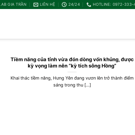
LAB GIA TRẦN
LIÊN HỆ
24/24
HOTLINE: 0972-333-
Tiềm năng của tỉnh vừa đón dòng vốn khủng, được
kỳ vọng làm nên “kỳ tích sông Hồng”
Khai thác tiềm năng, Hưng Yên đang vươn lên trở thành điểm
sáng trong thu [...]