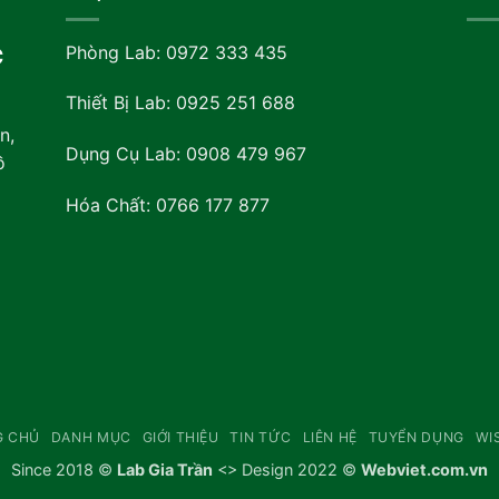
Phòng Lab: 0972 333 435
C
Thiết Bị Lab: 0925 251 688
n,
Dụng Cụ Lab: 0908 479 967
ồ
Hóa Chất: 0766 177 877
G CHỦ
DANH MỤC
GIỚI THIỆU
TIN TỨC
LIÊN HỆ
TUYỂN DỤNG
WI
Since 2018 ©
Lab Gia Trần
<> Design 2022 ©
Webviet.com.vn