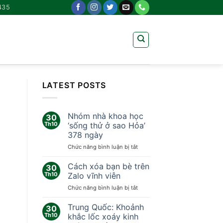
435
LATEST POSTS
Nhóm nhà khoa học
30
Th10
‘sống thử ở sao Hỏa’
378 ngày
ở
Chức năng bình luận bị tắt
Nhóm
nhà
Cách xóa bạn bè trên
30
khoa
Th10
Zalo vĩnh viễn
học
ở
Chức năng bình luận bị tắt
‘sống
Cách
thử
xóa
Trung Quốc: Khoảnh
ở
30
bạn
sao
Th10
khắc lốc xoáy kinh
bè
Hỏa’