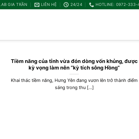
LAB GIA TRẦN
LIÊN HỆ
24/24
HOTLINE: 0972-333-
Tiềm năng của tỉnh vừa đón dòng vốn khủng, được
kỳ vọng làm nên “kỳ tích sông Hồng”
Khai thác tiềm năng, Hưng Yên đang vươn lên trở thành điểm
sáng trong thu [...]