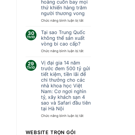
hoàng cuốn bay mọi
trên
378
thứ khiến hàng trăm
Zalo
ngày
người thương vong
vĩnh
viễn
ở
Chức năng bình luận bị tắt
Trung
Quốc:
Tại sao Trung Quốc
30
Khoảnh
Th10
không thể sản xuất
khắc
vòng bi cao cấp?
lốc
ở
Chức năng bình luận bị tắt
xoáy
Tại
kinh
sao
hoàng
Vị đại gia 14 năm
29
Trung
cuốn
Th10
trước đem 500 tỷ gửi
Quốc
bay
tiết kiệm, tiền lãi để
không
mọi
chi thưởng cho các
thể
thứ
nhà khoa học Việt
sản
khiến
Nam: Cơ ngơi nghìn
xuất
hàng
tỷ, xây khách sạn 4
vòng
trăm
sao và Safari đầu tiên
bi
người
cao
thương
tại Hà Nội
cấp?
vong
ở
Chức năng bình luận bị tắt
Vị
đại
gia
WEBSITE TRỌN GÓI