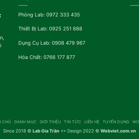
Phòng Lab: 0972 333 435
C
Thiết Bị Lab: 0925 251 688
n,
Dụng Cụ Lab: 0908 479 967
ồ
Hóa Chất: 0766 177 877
G CHỦ
DANH MỤC
GIỚI THIỆU
TIN TỨC
LIÊN HỆ
TUYỂN DỤNG
WI
Since 2018 ©
Lab Gia Trần
<> Design 2022 ©
Webviet.com.vn