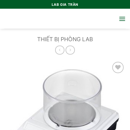
Bỏ
LAB GIA TRẦN
qua
nội
dung
THIẾT BỊ PHÒNG LAB
Add to
wishlist