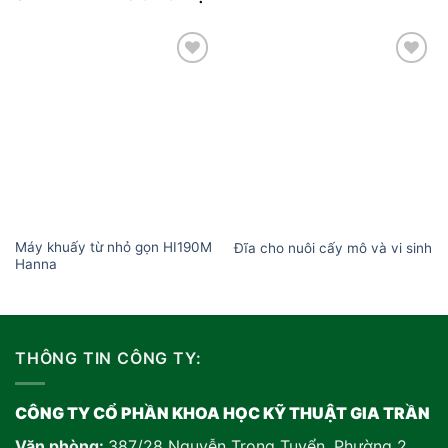
Add to
Add to
wishlist
wishlist
Máy khuấy từ nhỏ gọn HI190M
Đĩa cho nuôi cấy mô và vi sinh
Hanna
THÔNG TIN CÔNG TY:
CÔNG TY CỔ PHẦN KHOA HỌC KỸ THUẬT GIA TRẦN
Văn phòng:
387/28 Nguyễn Trọng Tuyển, Phường 2,