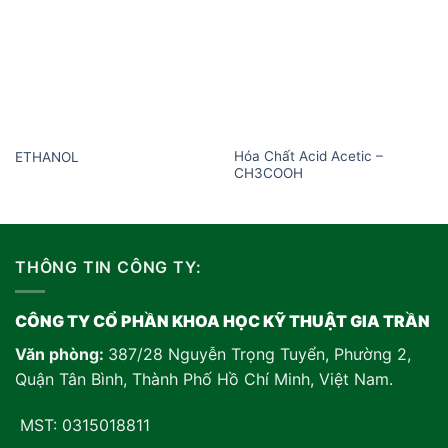
wishlist
wishlist
Hóa Chất Acid Acetic –
ETHANOL
CH3COOH
THÔNG TIN CÔNG TY:
CÔNG TY CỔ PHẦN KHOA HỌC KỸ THUẬT GIA TRẦN
Văn phòng:
387/28 Nguyễn Trọng Tuyển, Phường 2,
Quận Tân Bình, Thành Phố Hồ Chí Minh, Việt Nam
.
MST: 0315018811