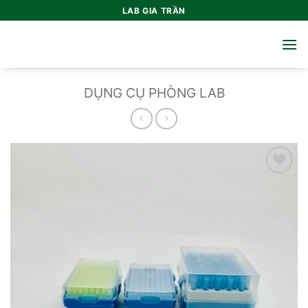
Bỏ
LAB GIA TRẦN
qua
nội
dung
DỤNG CỤ PHÒNG LAB
Add to
wishlist