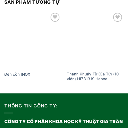
SẢN PHẨM TƯƠNG TỰ
Add to
Add to
wishlist
wishlist
Thanh Khuấy Từ (Cá Từ) (10
Đèn cồn INOX
viên) HI731319 Hanna
THÔNG TIN CÔNG TY:
CÔNG TY CỔ PHẦN KHOA HỌC KỸ THUẬT GIA TRẦN