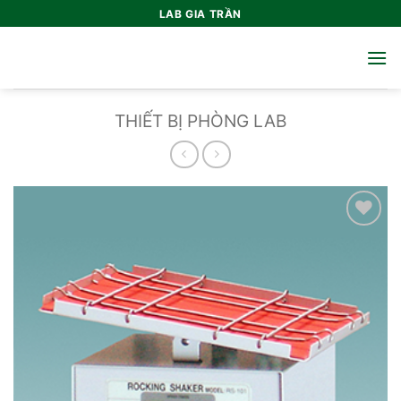
Bỏ
LAB GIA TRẦN
qua
nội
dung
THIẾT BỊ PHÒNG LAB
Add to
wishlist