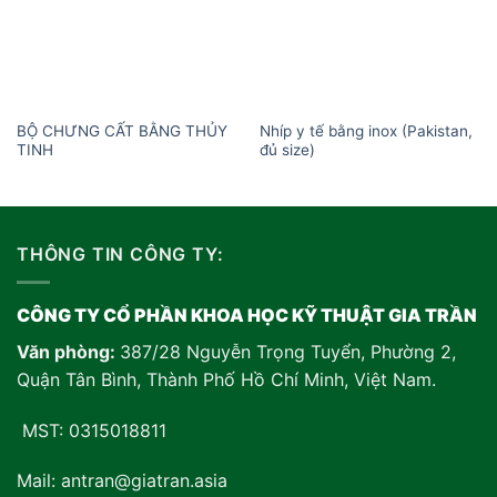
BỘ CHƯNG CẤT BẰNG THỦY
Nhíp y tế bằng inox (Pakistan,
TINH
đủ size)
THÔNG TIN CÔNG TY:
CÔNG TY CỔ PHẦN KHOA HỌC KỸ THUẬT GIA TRẦN
Văn phòng:
387/28 Nguyễn Trọng Tuyển, Phường 2,
Quận Tân Bình, Thành Phố Hồ Chí Minh, Việt Nam
.
MST: 0315018811
Mail: antran@giatran.asia