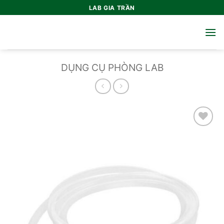
Bỏ
LAB GIA TRẦN
qua
nội
dung
DỤNG CỤ PHÒNG LAB
Add to
wishlist