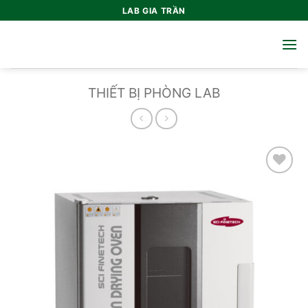
Bỏ
LAB GIA TRẦN
qua
nội
dung
THIẾT BỊ PHÒNG LAB
Add to
wishlist